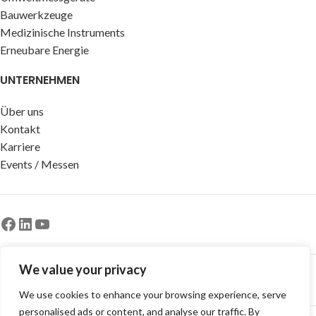
Bauwerkzeuge
Medizinische Instruments
Erneubare Energie
UNTERNEHMEN
Über uns
Kontakt
Karriere
Events / Messen
We value your privacy
Newsletter & Kategorien
We use cookies to enhance your browsing experience, serve
personalised ads or content, and analyse our traffic. By
© Copyright -
CEM Test Instruments GmbH