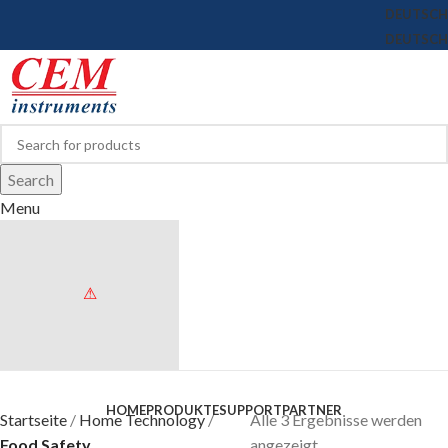
DEUTSCH
DEUTSCH
Search
Menu
Browse Categories
HOME
PRODUKTE
SUPPORT
PARTNER
Startseite
Home Technology
Alle 3 Ergebnisse werden
Food Safety
angezeigt