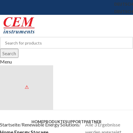
DEUTSCH
DEUTSCH
Search
Menu
Browse Categories
HOME
PRODUKTE
SUPPORT
PARTNER
Startseite
Renewable Energy Solutions
Alle 3 Ergebnisse
Home Energy Storage
werden angezeigt