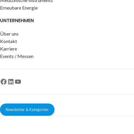
Medizinische Instruments
Erneubare Energie
UNTERNEHMEN
Über uns
Kontakt
Karriere
Events / Messen
Newsletter & Kategorien
© Copyright -
CEM Test Instruments GmbH
AGB
|
Impressum
|
Datenschutzerklaerung
|
Widerrufsrecht