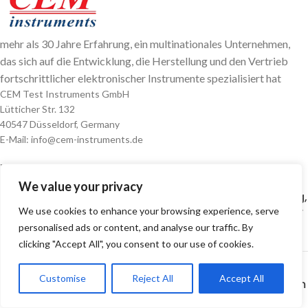
mehr als 30 Jahre Erfahrung, ein multinationales Unternehmen,
das sich auf die Entwicklung, die Herstellung und den Vertrieb
fortschrittlicher elektronischer Instrumente spezialisiert hat
CEM Test Instruments GmbH
Lütticher Str. 132
40547 Düsseldorf, Germany
E-Mail: info@cem-instruments.de
BEITRAG
We value your privacy
Anwendungsfall 1+1+1>3: Wärmebildprüfung,
Isolationsdiagnose und Erdungsprüfung für
We use cookies to enhance your browsing experience, serve
eine effiziente elektrische Wartung
personalised ads or content, and analyse our traffic. By
clicking "Accept All", you consent to our use of cookies.
CEM BXL-500 Schwarzkörperofen löst das
Customise
Reject All
Accept All
Problem der Vor-Ort-Infrarotkalibrierung im
Hochtemperaturbereich