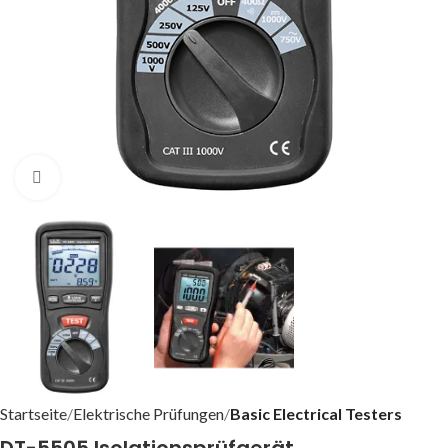
Click to enlarge
Startseite
Elektrische Prüfungen
Basic Electrical Testers
DT-5505 Isolationsprüfgerät