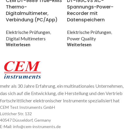
D
CEM DT-9889 True-RMS
DT-195CVS AC-
Thermo-
Spannungs-Power-
E
Digitalmultimeter,
Recorder mit
E
Verbindung (PC/App)
Datenspeichern
W
Elektrische Prüfungen
,
Elektrische Prüfungen
,
Digital Multimeters
Power Quality
Weiterlesen
Weiterlesen
mehr als 30 Jahre Erfahrung, ein multinationales Unternehmen,
das sich auf die Entwicklung, die Herstellung und den Vertrieb
fortschrittlicher elektronischer Instrumente spezialisiert hat
CEM Test Instruments GmbH
Lütticher Str. 132
40547 Düsseldorf, Germany
E-Mail: info@cem-instruments.de